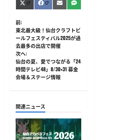
Share
Share
Share
Share
X
Facebook
Email
SMS
on
on
on
on
(Twitter)
投
前:
東北最大級！仙台クラフトビ
稿
ールフェスティバル2025が過
去最多の出店で開催
ナ
次へ:
ビ
仙台の夏、愛でつながる「24
時間テレビ48」8/30・31 募金
ゲ
会場＆ステージ情報
ー
シ
関連ニュース
ョ
ン