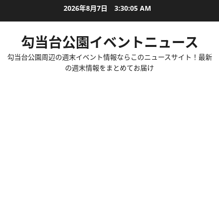
内
2026年8月7日
3:30:06 AM
容
を
勾当台公園イベントニュース
ス
キ
勾当台公園周辺の週末イベント情報ならこのニュースサイト！最新
ッ
の週末情報をまとめてお届け
プ