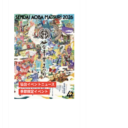
文化を体感
仙台イベントニュース
季節限定イベント
仙台・青葉まつり2026開催
へ すずめ踊り141団体参
加、3,000人規模の時代絵
巻巡行も