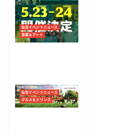
仙台イベントニュース
音楽＆アート
仙台アカペラフェス2026
開催決定 5月23日・24日
に仙台市内特設会場で入
場無料開催
仙台イベントニュース
グルメ＆ドリンク
第14回タイフェスティバ
ル in 仙台2026開催決定
勾当台公園でタイ料理と