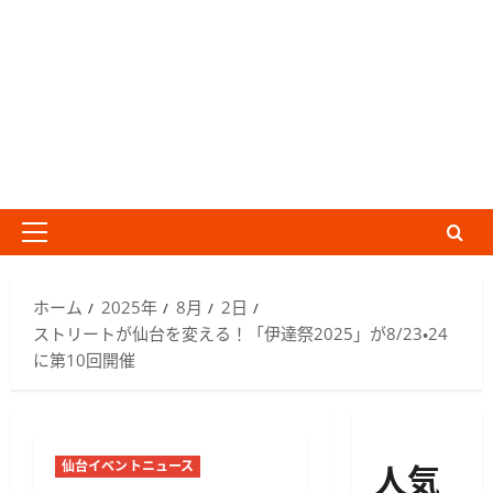
メ
イ
ン
ホーム
2025年
8月
2日
メ
ストリートが仙台を変える！「伊達祭2025」が8/23・24
ニ
に第10回開催
ュ
ー
人気
仙台イベントニュース