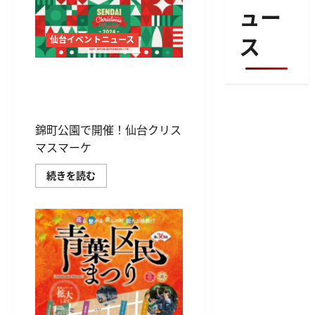
ュー
ス
仙台イベントニュース
仙台クリスマスマーケット
2024、12月6日から開催！本
場ドイツの雰囲気を満喫
錦町公園で開催！仙台クリス
マスマーケ
仙
続きを読む
台
ク
リ
ス
マ
ス
マ
ー
ケ
ッ
ト
2024、
12
月