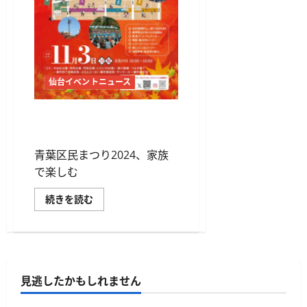
6
日
か
ら
開
催！
本
場
仙台イベントニュース
ド
イ
ツ
の
青葉区民まつり2024、地域の
雰
絆を深める秋の一大イベント
囲
気
を
青葉区民まつり2024、家族
満
喫
で楽しむ
に
つ
青
続きを読む
い
葉
て
区
さ
民
ら
ま
に
つ
読
り
む
2024、
地
見逃したかもしれません
域
の
絆