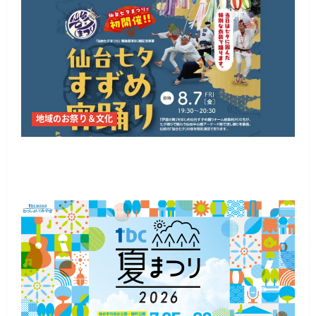
を
深
め
る
秋
の
一
大
イ
ベ
ン
ト
地域のお祭り＆文化
に
つ
い
仙台で「仙台七夕すずめ宵踊り」8月7日、七夕
て
さ
飾りの下を約200名が演舞
ら
に
読
む