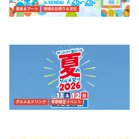
音楽＆アート
地域のお祭り＆文化
仙台で「震災復興支援イベント tbc夏まつり
2026」勾当台公園と錦町公園で開催
グルメ＆ドリンク
季節限定イベント
仙台・勾当台公園で「サントリー生ビール 夏の
グルメ祭り2026」全国の名店グルメが集合