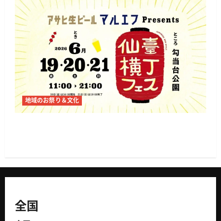
地域のお祭り＆文化
仙臺横丁フェス2026が仙台・勾当台公園で開催
へ 地元酒と横丁文化を味わう3日間
全国