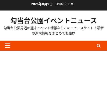
内
2026年8月9日
3:04:56 PM
容
を
勾当台公園イベントニュース
ス
キ
勾当台公園周辺の週末イベント情報ならこのニュースサイト！最新
ッ
の週末情報をまとめてお届け
プ
メ
イ
ン
メ
ニ
ュ
ー