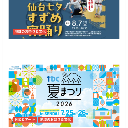
地域のお祭り＆文化
仙台で「仙台七夕すずめ宵踊り」8月7日、七夕
飾りの下を約200名が演舞
音楽＆アート
地域のお祭り＆文化