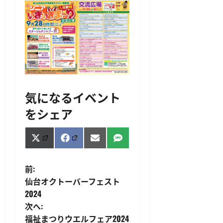
気になるイベント
をシェア
Share
Share
Share
Share
X
Facebook
Email
SMS
on
on
on
on
(Twitter)
投
前:
仙台オクトーバーフェスト
稿
2024
次へ:
ナ
福祉まつりウエルフェア2024