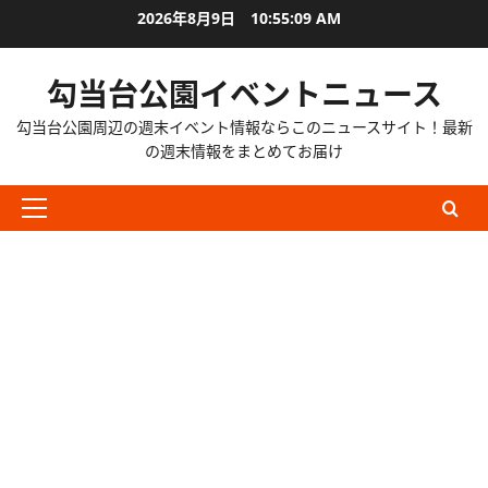
内
2026年8月9日
10:55:10 AM
容
を
勾当台公園イベントニュース
ス
キ
勾当台公園周辺の週末イベント情報ならこのニュースサイト！最新
ッ
の週末情報をまとめてお届け
プ
メ
イ
ン
メ
ニ
ュ
ー