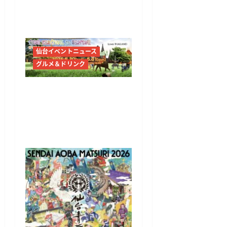
に仙台市内特設会場で入
場無料開催
仙台イベントニュース
グルメ＆ドリンク
第14回タイフェスティバ
ル in 仙台2026開催決定
勾当台公園でタイ料理と
文化を体感