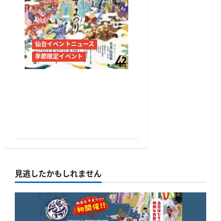
仙台イベントニュース
季節限定イベント
仙台・青葉まつり2026開催
へ すずめ踊り141団体参
加、3,000人規模の時代絵
巻巡行も
見逃したかもしれません