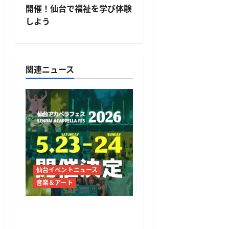
ビ
開催！仙台で福祉を学び体験
しよう
ゲ
ー
関連ニュース
シ
ョ
ン
仙台イベントニュース
音楽＆アート
仙台アカペラフェス2026
開催決定 5月23日・24日